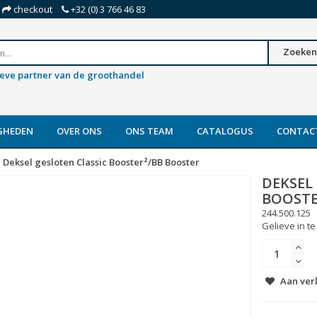
checkout
+32 (0) 3 766 46 83
Zoeken
ieve partner van de groothandel
GHEDEN
OVER ONS
ONS TEAM
CATALOGUS
CONTAC
Deksel gesloten Classic Booster²/BB Booster
DEKSEL
BOOST
244.500.125
Gelieve in te
Aan ver