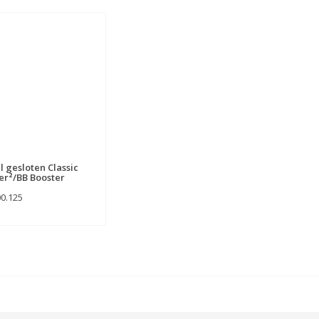
l gesloten Classic
er²/BB Booster
00.125