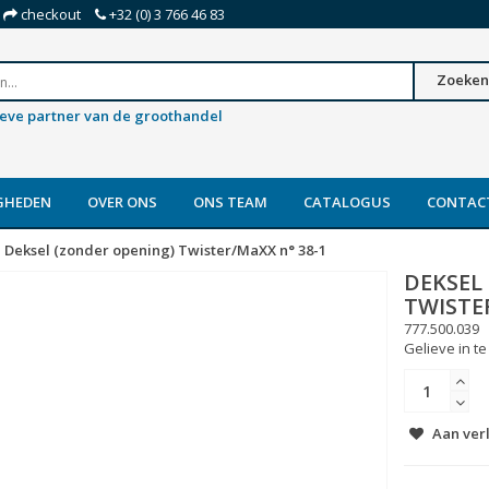
checkout
+32 (0) 3 766 46 83
Zoeken
ieve partner van de groothandel
GHEDEN
OVER ONS
ONS TEAM
CATALOGUS
CONTAC
Deksel (zonder opening) Twister/MaXX n° 38-1
DEKSEL
TWISTE
777.500.039
Gelieve in te
Aan ver