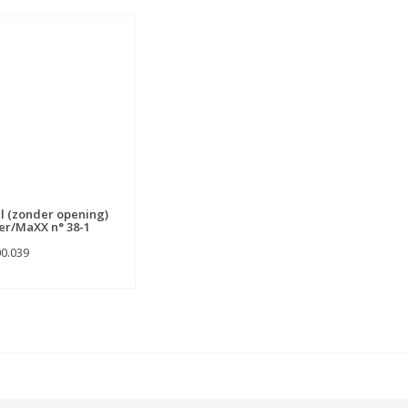
l (zonder opening)
er/MaXX n° 38-1
00.039