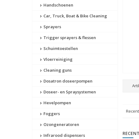
Handschoenen
Car, Truck, Boat & Bike Cleaning
Sprayers
Trigger sprayers & flessen
Schuimtoestellen
Vloerreiniging
Cleaning guns
Dosatron doseerpompen
Art
Doseer- en Spraysystemen
Hevelpompen
Recen
Foggers
Ozongeneratoren
RECENT
Infrarood dispensers