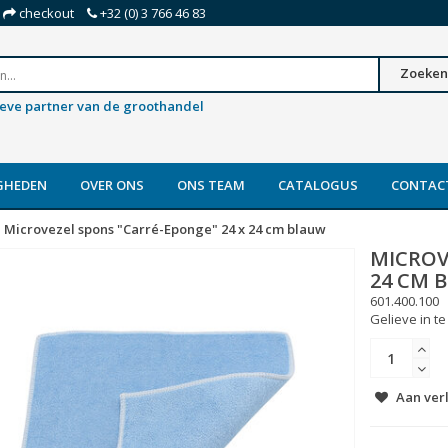
checkout
+32 (0) 3 766 46 83
Zoeken
ieve partner van de groothandel
GHEDEN
OVER ONS
ONS TEAM
CATALOGUS
CONTAC
Microvezel spons "Carré-Eponge" 24 x 24 cm blauw
MICROV
24 CM 
601.400.100
Gelieve in te
Aan ver