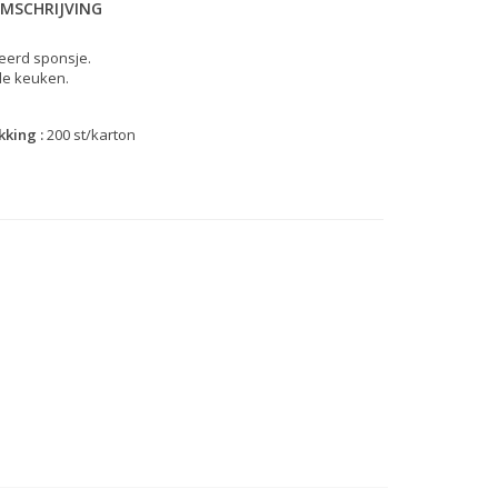
MSCHRIJVING
eerd sponsje.
de keuken.
king :
200 st/karton