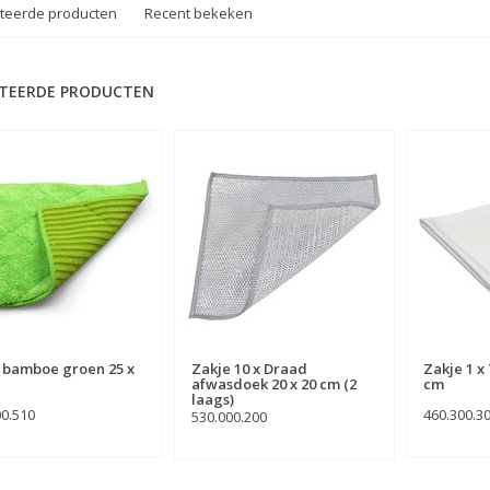
teerde producten
Recent bekeken
TEERDE PRODUCTEN
 bamboe groen 25 x
Zakje 10 x Draad
Zakje 1 x 
afwasdoek 20 x 20 cm (2
cm
laags)
00.510
460.300.3
530.000.200