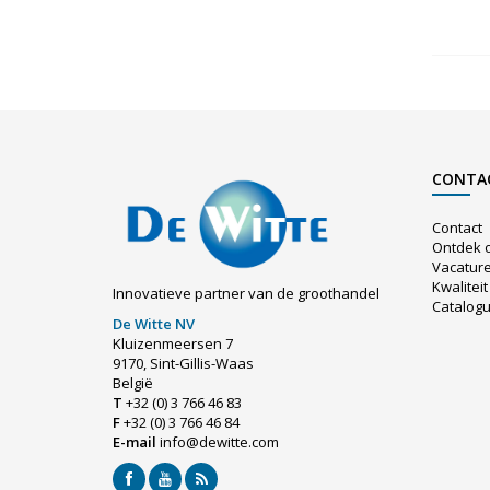
CONTA
Contact
Ontdek 
Vacatur
Kwaliteit
Innovatieve partner van de groothandel
Catalog
De Witte NV
Kluizenmeersen 7
9170, Sint-Gillis-Waas
België
T
+32 (0) 3 766 46 83
F
+32 (0) 3 766 46 84
E-mail
info@dewitte.com