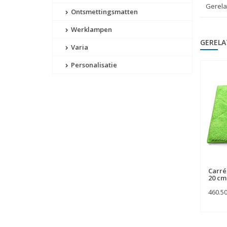
Gerela
Ontsmettingsmatten
Werklampen
GERELA
Varia
Personalisatie
Carré
20 cm
460.5