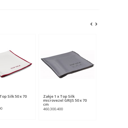
Top Silk 50 x 70
Zakje 1 x Top Silk
Kitchen Kit
microvezel GRIJS 50 x 70
cm
00
615.900.904
460.300.400