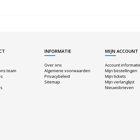
CT
INFORMATIE
MIJN ACCOUNT
Over ons
Account informati
ons team
Algemene voorwaarden
Mijn bestellingen
es
Privacybeleid
Mijn tickets
Sitemap
Mijn verlanglijst
us
Nieuwsbrieven