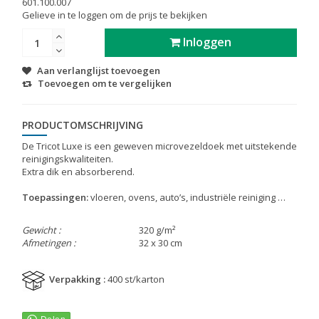
601.100.007
Gelieve in te loggen om de prijs te bekijken
Inloggen
Aan verlanglijst toevoegen
Toevoegen om te vergelijken
PRODUCTOMSCHRIJVING
De Tricot Luxe is een geweven microvezeldoek met uitstekende
reinigingskwaliteiten.
Extra dik en absorberend.
Toepassingen:
vloeren, ovens, auto’s, industriële reiniging …
Gewicht :
320 g/m²
Afmetingen :
32 x 30 cm
Verpakking :
400 st/karton