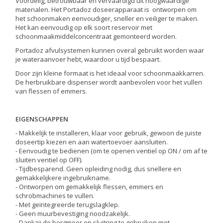
Voordelig, betrouwbaar en vervaardigd uit hoogwaardige
materialen. Het Portadoz doseerapparaat is ontworpen om
het schoonmaken eenvoudiger, sneller en veiliger te maken.
Het kan eenvoudig op elk soort reservoir met
schoonmaakmiddelconcentraat gemonteerd worden.
Portadoz afvulsystemen kunnen overal gebruikt worden waar
je wateraanvoer hebt, waardoor u tijd bespaart.
Door zijn kleine formaat is het ideaal voor schoonmaakkarren.
De herbruikbare dispenser wordt aanbevolen voor het vullen
van flessen of emmers.
EIGENSCHAPPEN
- Makkelijk te installeren, klaar voor gebruik, gewoon de juiste
doseertip kiezen en aan watertoevoer aansluiten.
- Eenvoudig te bedienen (om te openen ventiel op ON / om af te
sluiten ventiel op OFF).
- Tijdbesparend. Geen opleiding nodig, dus snellere en
gemakkelijkere ingebruikname.
- Ontworpen om gemakkelijk flessen, emmers en
schrobmachines te vullen.
- Met geïntegreerde terugslagklep.
- Geen muurbevestiging noodzakelijk.
- Dankzij de borgmoer en sluitring te gebruiken met