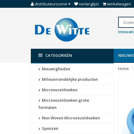
distributeurszone
verlanglijst
winkelwagen
Innovat
CATEGORIEËN
NIEUWI
Home
Nieuwigheden
Milieuvriendelijke producten
Microvezeldoeken
Microvezeldoeken grote
formaten
Non Woven Microvezeldoeken
Sponzen