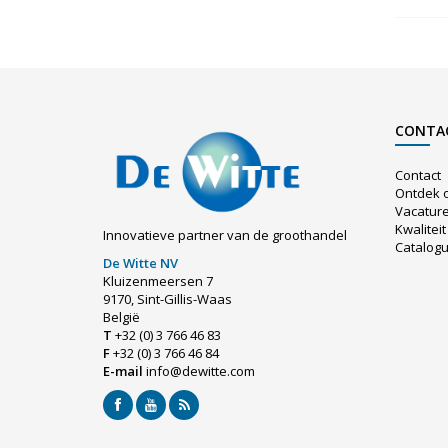
CONTA
Contact
Ontdek 
Vacatur
Kwaliteit
Innovatieve partner van de groothandel
Catalog
De Witte NV
Kluizenmeersen 7
9170, Sint-Gillis-Waas
België
T
+32 (0) 3 766 46 83
F
+32 (0) 3 766 46 84
E-mail
info@dewitte.com