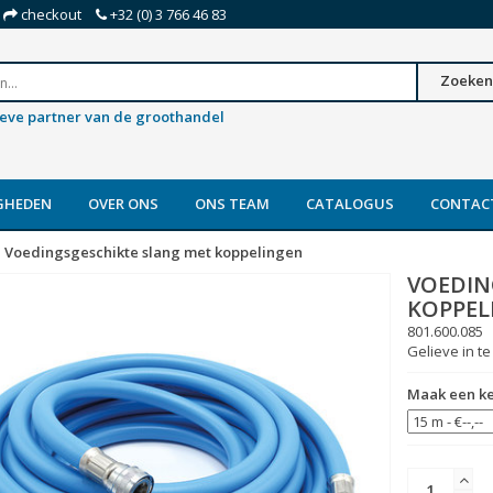
checkout
+32 (0) 3 766 46 83
Zoeken
ieve partner van de groothandel
GHEDEN
OVER ONS
ONS TEAM
CATALOGUS
CONTAC
Voedingsgeschikte slang met koppelingen
VOEDIN
KOPPEL
801.600.085
Gelieve in te
Maak een k