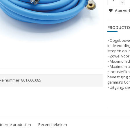
Aan ver
PRODUCTO
• Opgebouwd 
in de voedin
strepen en i
• Zowel voor
• Maximum dr
• Maximum t
• Inclusief k
bevestiging 
ikelnummer:
801.600.085
gamma’s Comp
• Uitgang: s
teerde producten
Recent bekeken