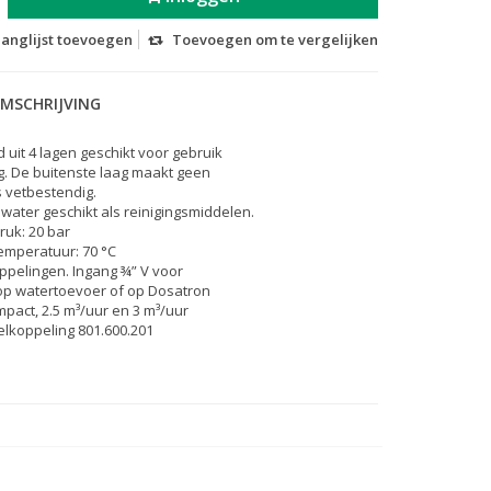
langlijst toevoegen
Toevoegen om te vergelijken
MSCHRIJVING
uit 4 lagen geschikt voor gebruik
g. De buitenste laag maakt geen
s vetbestendig.
 water geschikt als reinigingsmiddelen.
uk: 20 bar
emperatuur: 70 °C
oppelingen. Ingang ¾” V voor
op watertoevoer of op Dosatron
act, 2.5 m³/uur en 3 m³/uur
nelkoppeling 801.600.201