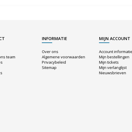
CT
INFORMATIE
MIJN ACCOUNT
Over ons
Account informati
ons team
Algemene voorwaarden
Mijn bestellingen
es
Privacybeleid
Mijn tickets
Sitemap
Mijn verlanglijst
us
Nieuwsbrieven