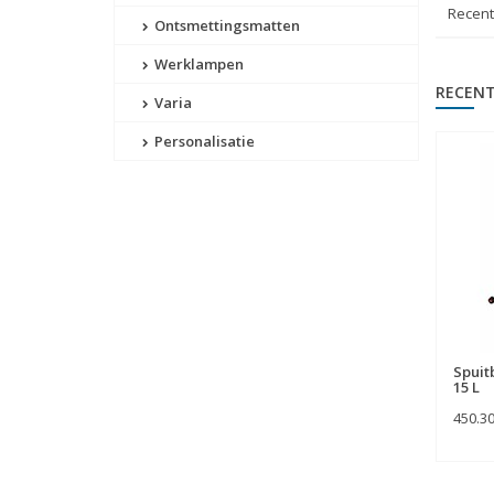
Recen
Ontsmettingsmatten
Werklampen
RECENT
Varia
Personalisatie
Spuit
15 L
450.3