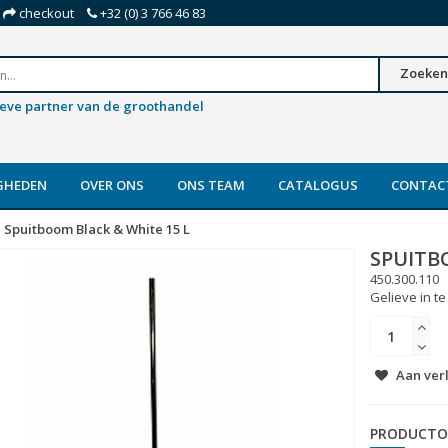
checkout
+32 (0) 3 766 46 83
Zoeken
ieve partner van de groothandel
GHEDEN
OVER ONS
ONS TEAM
CATALOGUS
CONTAC
Spuitboom Black & White 15 L
SPUITB
450.300.110
Gelieve in te
Aan ver
PRODUCTO