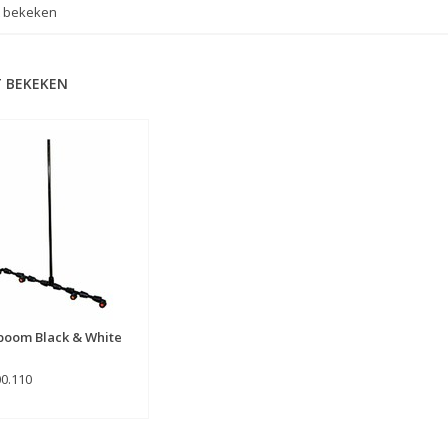
t bekeken
 BEKEKEN
boom Black & White
00.110