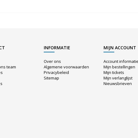
CT
INFORMATIE
MIJN ACCOUNT
Over ons
Account informati
ons team
Algemene voorwaarden
Mijn bestellingen
es
Privacybeleid
Mijn tickets
Sitemap
Mijn verlanglijst
us
Nieuwsbrieven