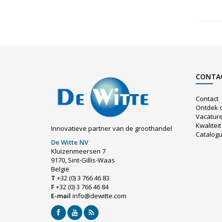
CONTA
Contact
Ontdek 
Vacatur
Kwaliteit
Innovatieve partner van de groothandel
Catalog
De Witte NV
Kluizenmeersen 7
9170, Sint-Gillis-Waas
België
T
+32 (0) 3 766 46 83
F
+32 (0) 3 766 46 84
E-mail
info@dewitte.com