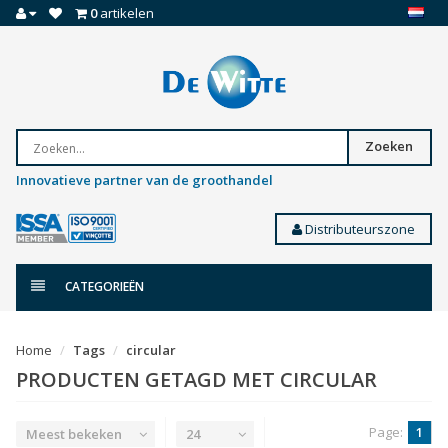
0
artikelen
Zoeken
Innovatieve partner van de groothandel
Distributeurszone
CATEGORIEËN
Home
Tags
circular
PRODUCTEN GETAGD MET CIRCULAR
Page:
1
Meest bekeken
24