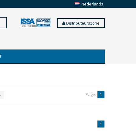
Nederlands
Distributeurszone
T
Page:
1
1