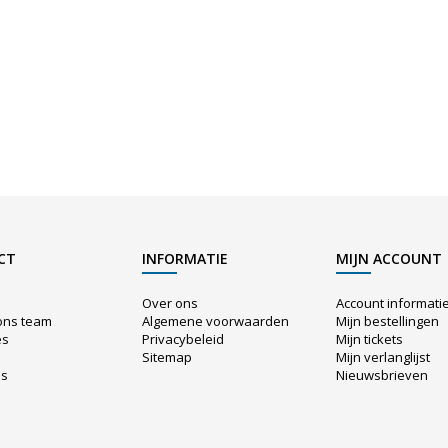
CT
INFORMATIE
MIJN ACCOUNT
Over ons
Account informati
ons team
Algemene voorwaarden
Mijn bestellingen
es
Privacybeleid
Mijn tickets
Sitemap
Mijn verlanglijst
us
Nieuwsbrieven