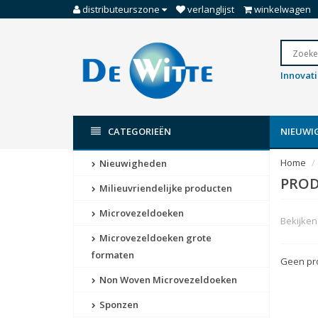
distributeurszone
verlanglijst
winkelwagen
Innovat
CATEGORIEËN
NIEUWI
Home
Nieuwigheden
PROD
Milieuvriendelijke producten
Microvezeldoeken
Bekijken 
Microvezeldoeken grote
formaten
Geen pro
Non Woven Microvezeldoeken
Sponzen