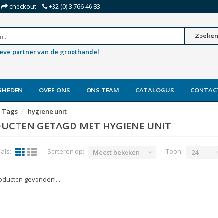
checkout
+32 (0) 3 766 46 83
Zoeken
ieve partner van de groothandel
GHEDEN
OVER ONS
ONS TEAM
CATALOGUS
CONTAC
Tags
hygiene unit
UCTEN GETAGD MET HYGIENE UNIT
als:
Sorteren op:
Toon:
Meest bekeken
24
ducten gevonden!...