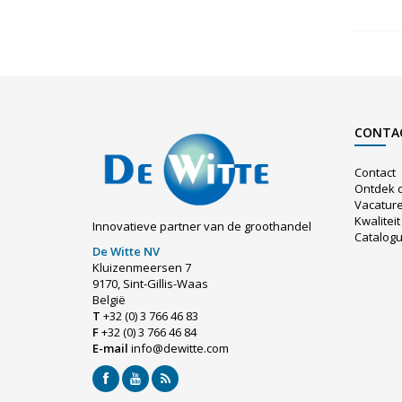
CONTA
Contact
Ontdek 
Vacatur
Kwaliteit
Innovatieve partner van de groothandel
Catalog
De Witte NV
Kluizenmeersen 7
9170, Sint-Gillis-Waas
België
T
+32 (0) 3 766 46 83
F
+32 (0) 3 766 46 84
E-mail
info@dewitte.com