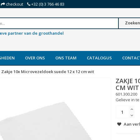
checkout
+32 (0) 3 766 46 83
Zoeken
ieve partner van de groothandel
GHEDEN
OVER ONS
ONS TEAM
CATALOGUS
CONTAC
Zakje 10x Microvezeldoek suede 12 x 12 cm wit
ZAKJE 1
CM WIT
601.300.200
Gelieve in te
Aan ver