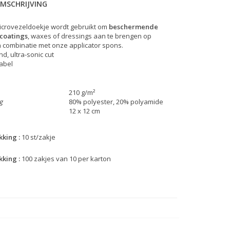
MSCHRIJVING
icrovezeldoekje wordt gebruikt om
beschermende
coatings
, waxes of dressings aan te brengen op
n combinatie met onze applicator spons.
d, ultra-sonic cut
abel
210 g/m²
g
80% polyester, 20% polyamide
12 x 12 cm
king :
10 st/zakje
king :
100 zakjes van 10 per karton