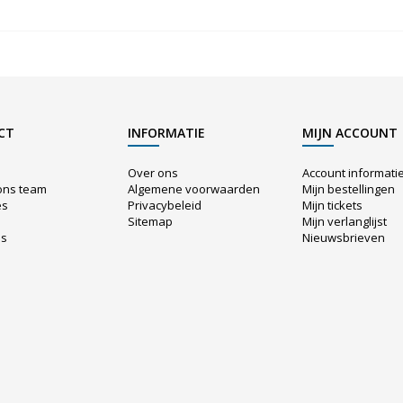
CT
INFORMATIE
MIJN ACCOUNT
Over ons
Account informati
ons team
Algemene voorwaarden
Mijn bestellingen
es
Privacybeleid
Mijn tickets
Sitemap
Mijn verlanglijst
us
Nieuwsbrieven