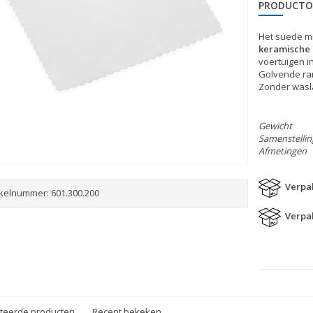
PRODUCTO
Het suede m
keramische 
voertuigen i
Golvende ran
Zonder wasl
Gewicht
Samenstellin
Afmetingen
Verpak
ikelnummer:
601.300.200
Verpak
teerde producten
Recent bekeken