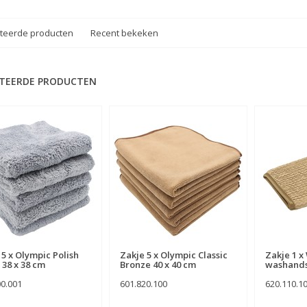
teerde producten
Recent bekeken
TEERDE PRODUCTEN
 5 x Olympic Polish
Zakje 5 x Olympic Classic
Zakje 1 x
 38 x 38 cm
Bronze 40 x 40 cm
washand
00.001
601.820.100
620.110.1