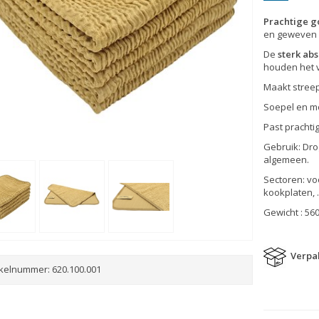
Prachtige 
en geweven s
De
sterk ab
houden het v
Maakt streep
Soepel en mo
Past prachtig
Gebruik: Dro
algemeen.
Sectoren: voo
kookplaten, 
Gewicht : 56
Verpak
ikelnummer:
620.100.001