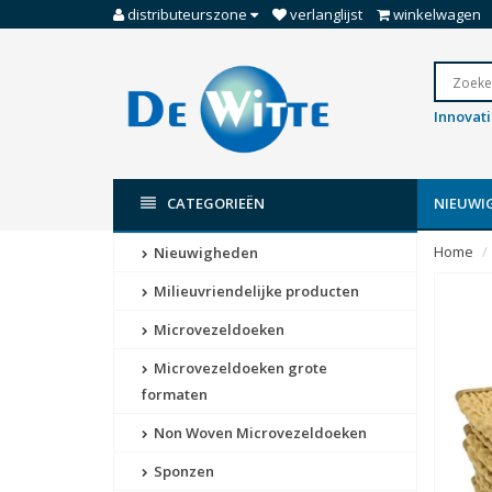
distributeurszone
verlanglijst
winkelwagen
Innovat
CATEGORIEËN
NIEUWI
Home
Nieuwigheden
Milieuvriendelijke producten
Microvezeldoeken
Microvezeldoeken grote
formaten
Non Woven Microvezeldoeken
Sponzen