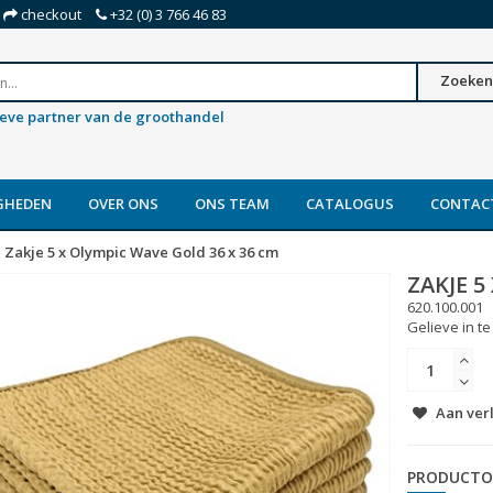
checkout
+32 (0) 3 766 46 83
Zoeken
ieve partner van de groothandel
GHEDEN
OVER ONS
ONS TEAM
CATALOGUS
CONTAC
Zakje 5 x Olympic Wave Gold 36 x 36 cm
ZAKJE 5
620.100.001
Gelieve in te
Aan ver
PRODUCTO