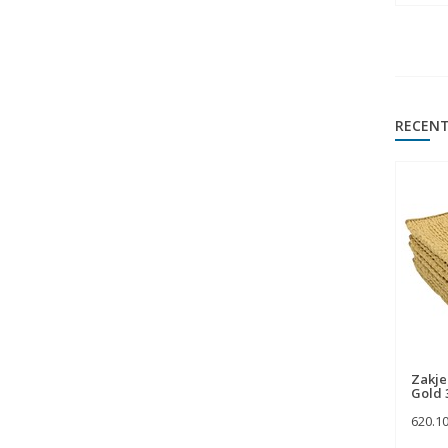
RECENT
Zakje
Gold 
620.1