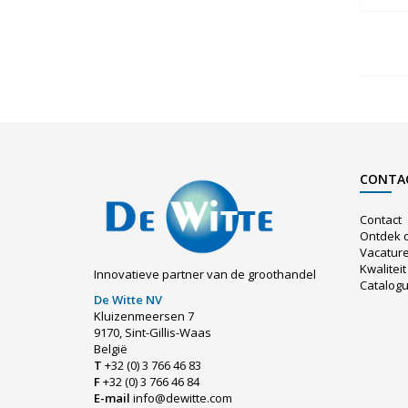
CONTA
Contact
Ontdek 
Vacatur
Kwaliteit
Innovatieve partner van de groothandel
Catalog
De Witte NV
Kluizenmeersen 7
9170, Sint-Gillis-Waas
België
T
+32 (0) 3 766 46 83
F
+32 (0) 3 766 46 84
E-mail
info@dewitte.com