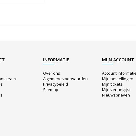
CT
INFORMATIE
MIJN ACCOUNT
Over ons
Account informati
ons team
Algemene voorwaarden
Mijn bestellingen
es
Privacybeleid
Mijn tickets
Sitemap
Mijn verlanglijst
us
Nieuwsbrieven