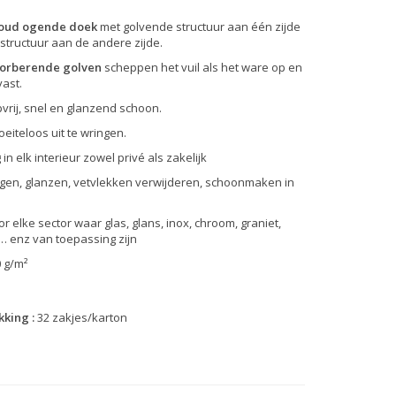
goud ogende doek
met golvende structuur aan één zijde
tructuur aan de andere zijde.
sorberende golven
scheppen het vuil als het ware op en
ast.
vrij, snel en glanzend schoon.
eiteloos uit te wringen.
 in elk interieur zowel privé als zakelijk
gen, glanzen, vetvlekken verwijderen, schoonmaken in
r elke sector waar glas, glans, inox, chroom, graniet,
… enz van toepassing zijn
0 g/m²
king :
32 zakjes/karton