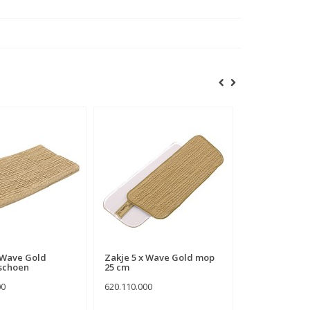
 Wave Gold
Zakje 5 x Wave Gold mop
schoen
25 cm
00
620.110.000