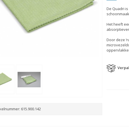
De Quadri is
schoonmaakdo
Het heeft e
absorptiever
Door deze ‘ru
microvezeldo
oppervlakke
Verpak
ikelnummer:
615.900.142