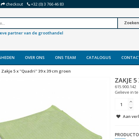
checkout
+32 (0) 3 766 46 83
Zoeken
ieve partner van de groothandel
GHEDEN
OVER ONS
ONS TEAM
CATALOGUS
CONTAC
Zakje 5 x ''Quadri'' 39 x 39 cm groen
ZAKJE 5
615.900.142
Gelieve in te
Aan ver
PRODUCTO