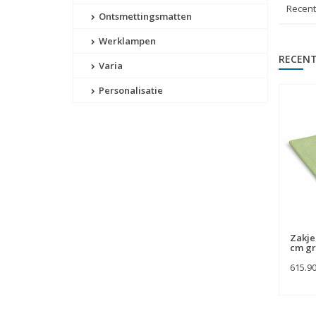
Recen
Ontsmettingsmatten
Werklampen
RECENT
Varia
Personalisatie
Zakje 
cm g
615.9