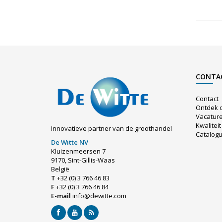
CONTA
Contact
Ontdek 
Vacatur
Kwaliteit
Innovatieve partner van de groothandel
Catalog
De Witte NV
Kluizenmeersen 7
9170, Sint-Gillis-Waas
België
T
+32 (0) 3 766 46 83
F
+32 (0) 3 766 46 84
E-mail
info@dewitte.com