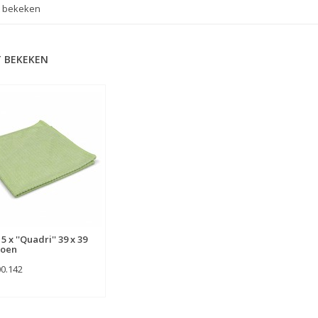
t bekeken
 BEKEKEN
5 x ''Quadri'' 39 x 39
roen
00.142