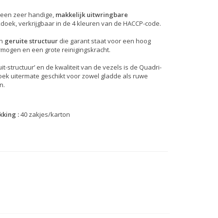
 een zeer handige,
makkelijk uitwringbare
ek, verkrijgbaar in de 4 kleuren van de HACCP-code.
en
geruite structuur
die garant staat voor een hoog
mogen en een grote reinigingskracht.
it-structuur’ en de kwaliteit van de vezels is de Quadri-
ek uitermate geschikt voor zowel gladde als ruwe
n.
king :
40 zakjes/karton