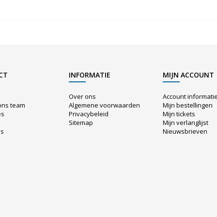
CT
INFORMATIE
MIJN ACCOUNT
Over ons
Account informati
ons team
Algemene voorwaarden
Mijn bestellingen
es
Privacybeleid
Mijn tickets
Sitemap
Mijn verlanglijst
us
Nieuwsbrieven