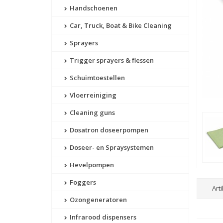
Handschoenen
Car, Truck, Boat & Bike Cleaning
Sprayers
Trigger sprayers & flessen
Schuimtoestellen
Vloerreiniging
Cleaning guns
Dosatron doseerpompen
Doseer- en Spraysystemen
Hevelpompen
Foggers
Art
Ozongeneratoren
Infrarood dispensers