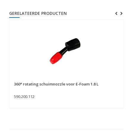
GERELATEERDE PRODUCTEN
360° rotating schuimnozzle voor E-Foam 1.8 L
Sc
590.200.112
59